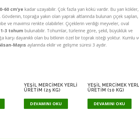
0-60 cm’ye
kadar uzayabilir. Çok fazla yan kökü vardır. Bu yan kökler,
. Gövdenin, toprağa yakın olan yaprak altlarında bulunan çiçek sapları,
mbe ve mavimsi renkte olabilirler. Çiçeklerin verdiği meyveler, oval
,
1-3 tohum
bulunabilir. Tohumlar, türlerine göre, şekil, büyüklük ve
ğa karşı dayanıklı olan bu bitkinin özel bir toprak isteği yoktur. Kumlu v
Nisan-Mayıs
aylarında ekilir ve gelişme süresi 3 aydır.
YEŞIL MERCIMEK YERLI
YEŞIL MERCIMEK YERL
ÜRETIM (25 KG)
ÜRETIM (10 KG)
DEVAMINI OKU
DEVAMINI OKU