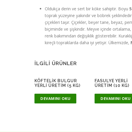
Oldukça derin ve sert bir köke sahiptir. Boyu
5
toprak yüzeyine yakındır ve böbrek şeklindedir
çiçekleri taşır. Çiçekler, beşer tane, beyaz, pe
biçiminde ve şişkindir. Meyve içinde ortalama
renk bakımından değişiklik gösterebilir. Kuraklı
kireçli topraklarda daha iyi yetişir. Ülkemizde,
İLGILI ÜRÜNLER
KÖFTELIK BULGUR
FASULYE YERLI
YERLI ÜRETIM (5 KG)
ÜRETIM (10 KG)
DEVAMINI OKU
DEVAMINI OKU