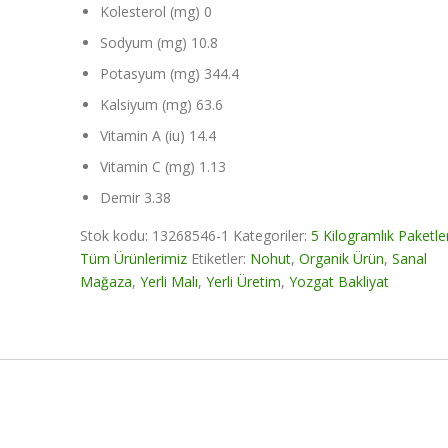
Kolesterol (mg) 0
Sodyum (mg) 10.8
Potasyum (mg) 344.4
Kalsiyum (mg) 63.6
Vitamin A (iu) 14.4
Vitamin C (mg) 1.13
Demir 3.38
Stok kodu:
13268546-1
Kategoriler:
5 Kilogramlık Paketle
Tüm Ürünlerimiz
Etiketler:
Nohut
,
Organik Ürün
,
Sanal
Mağaza
,
Yerli Malı
,
Yerli Üretim
,
Yozgat Bakliyat