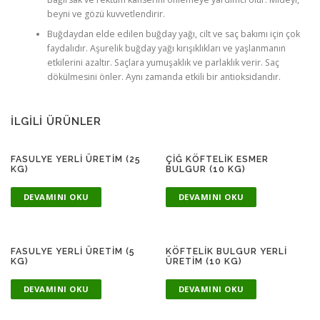
beyni ve gözü kuvvetlendirir.
Buğdaydan elde edilen buğday yağı, cilt ve saç bakımı için çok
faydalıdır. Aşurelik buğday yağı kırışıklıkları ve yaşlanmanın
etkilerini azaltır. Saçlara yumuşaklık ve parlaklık verir. Saç
dökülmesini önler. Aynı zamanda etkili bir antioksidandır.
İLGILI ÜRÜNLER
FASULYE YERLI ÜRETIM (25
ÇIĞ KÖFTELIK ESMER
KG)
BULGUR (10 KG)
DEVAMINI OKU
DEVAMINI OKU
FASULYE YERLI ÜRETIM (5
KÖFTELIK BULGUR YERLI
KG)
ÜRETIM (10 KG)
DEVAMINI OKU
DEVAMINI OKU