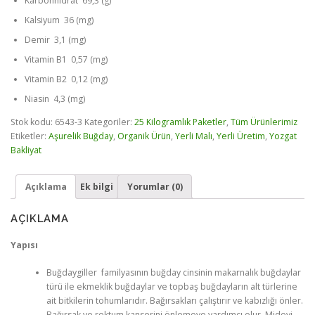
Karbonhidrat 69,3 (g)
Kalsiyum 36 (mg)
Demir 3,1 (mg)
Vitamin B1 0,57 (mg)
Vitamin B2 0,12 (mg)
Niasin 4,3 (mg)
Stok kodu:
6543-3
Kategoriler:
25 Kilogramlık Paketler
,
Tüm Ürünlerimiz
Etiketler:
Aşurelik Buğday
,
Organik Ürün
,
Yerli Malı
,
Yerli Üretim
,
Yozgat
Bakliyat
Açıklama
Ek bilgi
Yorumlar (0)
AÇIKLAMA
Yapısı
Buğdaygiller familyasının buğday cinsinin makarnalık buğdaylar
türü ile ekmeklik buğdaylar ve topbaş buğdayların alt türlerine
ait bitkilerin tohumlarıdır. Bağırsakları çalıştırır ve kabızlığı önler.
Bağırsak ve rektum kanserini önlemeye yardımcı olur. Mideyi,