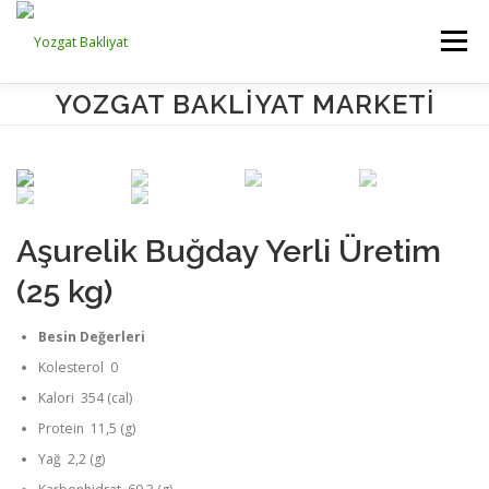
İçeriğe
geç
Menü
YOZGAT BAKLIYAT MARKETI
ANA SAYFA
KURUMSAL
ÜRÜNLERİMİZ
☺ HESABINIZ
Aşurelik Buğday Yerli Üretim
(25 kg)
Besin Değerleri
Kolesterol 0
Kalori 354 (cal)
Protein 11,5 (g)
Yağ 2,2 (g)