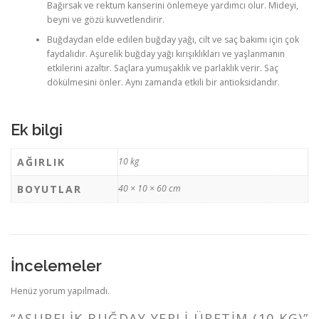
Bağırsak ve rektum kanserini önlemeye yardımcı olur. Mideyi,
beyni ve gözü kuvvetlendirir.
Buğdaydan elde edilen buğday yağı, cilt ve saç bakımı için çok
faydalıdır. Aşurelik buğday yağı kırışıklıkları ve yaşlanmanın
etkilerini azaltır. Saçlara yumuşaklık ve parlaklık verir. Saç
dökülmesini önler. Aynı zamanda etkili bir antioksidandır.
Ek bilgi
AĞIRLIK
10 kg
BOYUTLAR
40 × 10 × 60 cm
İncelemeler
Henüz yorum yapılmadı.
“AŞURELIK BUĞDAY YERLI ÜRETIM (10 KG)”