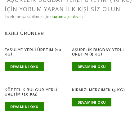
IÇIN YORUM YAPAN ILK KIŞI SIZ OLUN
İnceleme yazabilmek için
oturum açmalısınız
.
İLGILI ÜRÜNLER
FASULYE YERLI ÜRETIM (10
AŞURELIK BUĞDAY YERLI
KG)
ÜRETIM (5 KG)
DEVAMINI OKU
DEVAMINI OKU
KÖFTELIK BULGUR YERLI
KIRMIZI MERCIMEK (5 KG)
ÜRETIM (10 KG)
DEVAMINI OKU
DEVAMINI OKU