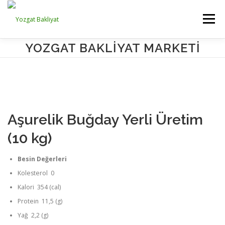
İçeriğe
geç
Menü
YOZGAT BAKLIYAT MARKETI
ANA SAYFA
KURUMSAL
ÜRÜNLERİMİZ
☺ HESABINIZ
Aşurelik Buğday Yerli Üretim
(10 kg)
Besin Değerleri
Kolesterol 0
Kalori 354 (cal)
Protein 11,5 (g)
Yağ 2,2 (g)