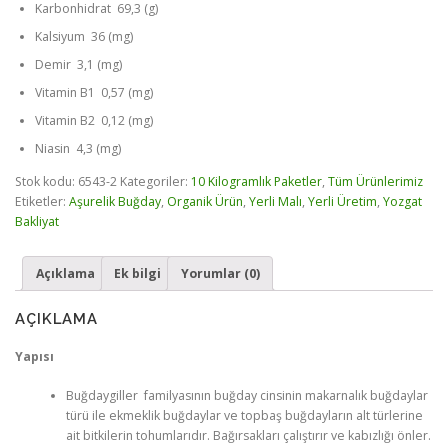
Karbonhidrat 69,3 (g)
Kalsiyum 36 (mg)
Demir 3,1 (mg)
Vitamin B1 0,57 (mg)
Vitamin B2 0,12 (mg)
Niasin 4,3 (mg)
Stok kodu:
6543-2
Kategoriler:
10 Kilogramlık Paketler
,
Tüm Ürünlerimiz
Etiketler:
Aşurelik Buğday
,
Organik Ürün
,
Yerli Malı
,
Yerli Üretim
,
Yozgat
Bakliyat
Açıklama
Ek bilgi
Yorumlar (0)
AÇIKLAMA
Yapısı
Buğdaygiller familyasının buğday cinsinin makarnalık buğdaylar
türü ile ekmeklik buğdaylar ve topbaş buğdayların alt türlerine
ait bitkilerin tohumlarıdır. Bağırsakları çalıştırır ve kabızlığı önler.