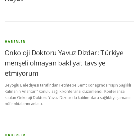
a
b
e
r
HABERLER
l
Onkoloji Doktoru Yavuz Dizdar: Türkiye
e
menşeli olmayan bakliyat tavsiye
etmiyorum
r
Beyoğlu Belediyesi tarafından Fetihtepe Semt Konağı'nda “Kışın Sağlıklı
Kalmanın Anahtarı” konulu sağlık konferansı düzenlendi. Konferansa
katılan Onkoloji Doktoru Yavuz Dizdar da katılımcılara sağlıklı yaşamanın
püf noktalarını anlattı.
HABERLER