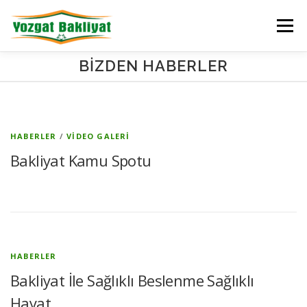
İçeriğe
geç
Menü
BIZDEN HABERLER
ANA SAYFA
KURUMSAL
ÜRÜNLERİMİZ
☺ HESABINIZ
B
HABERLER
/
VIDEO GALERI
Bakliyat Kamu Spotu
i
z
d
e
HABERLER
n
Bakliyat İle Sağlıklı Beslenme Sağlıklı
H
Hayat