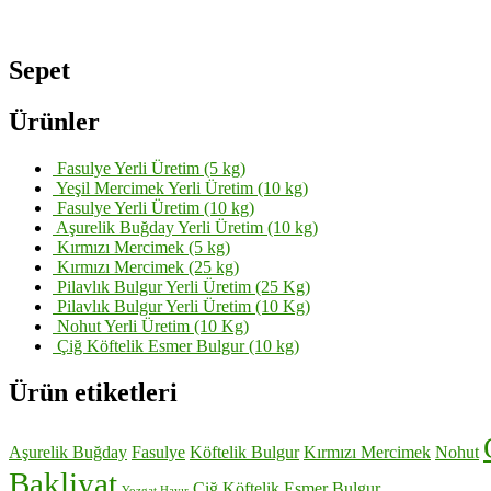
Sepet
Ürünler
Fasulye Yerli Üretim (5 kg)
Yeşil Mercimek Yerli Üretim (10 kg)
Fasulye Yerli Üretim (10 kg)
Aşurelik Buğday Yerli Üretim (10 kg)
Kırmızı Mercimek (5 kg)
Kırmızı Mercimek (25 kg)
Pilavlık Bulgur Yerli Üretim (25 Kg)
Pilavlık Bulgur Yerli Üretim (10 Kg)
Nohut Yerli Üretim (10 Kg)
Çiğ Köftelik Esmer Bulgur (10 kg)
Ürün etiketleri
Aşurelik Buğday
Fasulye
Köftelik Bulgur
Kırmızı Mercimek
Nohut
Bakliyat
Çiğ Köftelik Esmer Bulgur
Yozgat Hayır