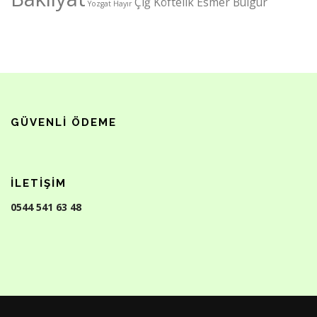
Çiğ Köftelik Esmer Bulgur
Yozgat Hayır
GÜVENLI ÖDEME
İLETIŞIM
0544 541 63 48