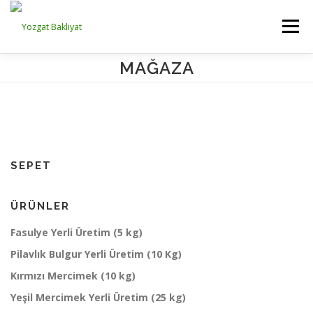
İçeriğe
geç
Menü
MAĞAZA
ANA SAYFA
KURUMSAL
ÜRÜNLERİMİZ
☺ HESABINIZ
SEPET
ÜRÜNLER
Fasulye Yerli Üretim (5 kg)
Pilavlık Bulgur Yerli Üretim (10 Kg)
Kırmızı Mercimek (10 kg)
Yeşil Mercimek Yerli Üretim (25 kg)