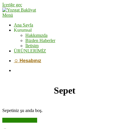
İçeriğe geç
Menü
Ana Sayfa
Kurumsal
Hakkımızda
Bizden Haberler
İletişim
ÜRÜNLERİMİZ
☺ Hesabınız
Sepet
Sepetiniz şu anda boş.
Mağazaya geri dön