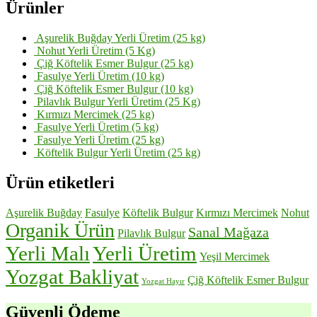
Ürünler
Aşurelik Buğday Yerli Üretim (25 kg)
Nohut Yerli Üretim (5 Kg)
Çiğ Köftelik Esmer Bulgur (25 kg)
Fasulye Yerli Üretim (10 kg)
Çiğ Köftelik Esmer Bulgur (10 kg)
Pilavlık Bulgur Yerli Üretim (25 Kg)
Kırmızı Mercimek (25 kg)
Fasulye Yerli Üretim (5 kg)
Fasulye Yerli Üretim (25 kg)
Köftelik Bulgur Yerli Üretim (25 kg)
Ürün etiketleri
Aşurelik Buğday
Fasulye
Köftelik Bulgur
Kırmızı Mercimek
Nohut
Organik Ürün
Sanal Mağaza
Pilavlık Bulgur
Yerli Malı
Yerli Üretim
Yeşil Mercimek
Yozgat Bakliyat
Çiğ Köftelik Esmer Bulgur
Yozgat Hayır
Güvenli Ödeme