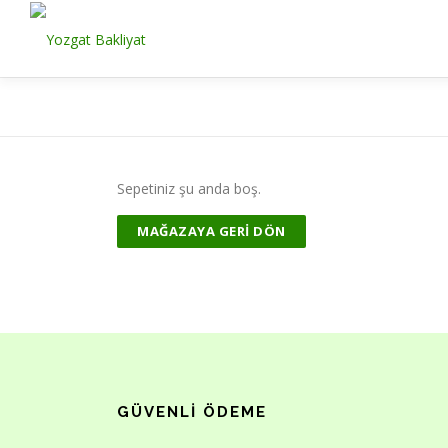
İçeriğe
geç
Sepetiniz şu anda boş.
MAĞAZAYA GERI DÖN
GÜVENLI ÖDEME