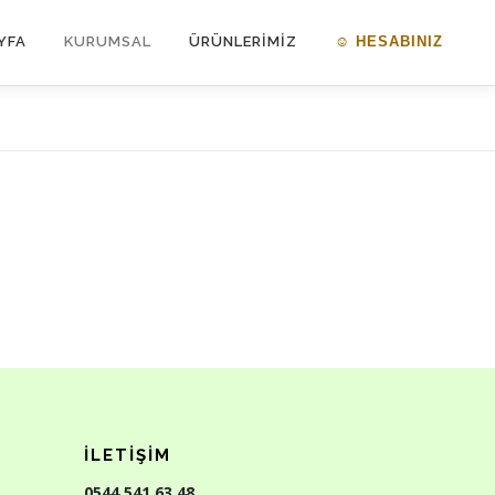
YFA
KURUMSAL
ÜRÜNLERİMİZ
☺ HESABINIZ
İLETIŞIM
0544 541 63 48