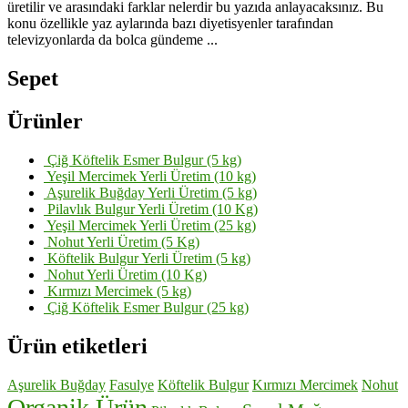
üretilir ve arasındaki farklar nelerdir bu yazıda anlayacaksınız. Bu
konu özellikle yaz aylarında bazı diyetisyenler tarafından
televizyonlarda da bolca gündeme ...
Sepet
Ürünler
Çiğ Köftelik Esmer Bulgur (5 kg)
Yeşil Mercimek Yerli Üretim (10 kg)
Aşurelik Buğday Yerli Üretim (5 kg)
Pilavlık Bulgur Yerli Üretim (10 Kg)
Yeşil Mercimek Yerli Üretim (25 kg)
Nohut Yerli Üretim (5 Kg)
Köftelik Bulgur Yerli Üretim (5 kg)
Nohut Yerli Üretim (10 Kg)
Kırmızı Mercimek (5 kg)
Çiğ Köftelik Esmer Bulgur (25 kg)
Ürün etiketleri
Aşurelik Buğday
Fasulye
Köftelik Bulgur
Kırmızı Mercimek
Nohut
Organik Ürün