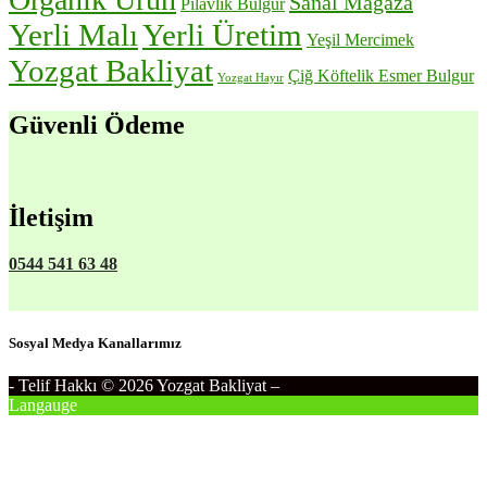
Sanal Mağaza
Pilavlık Bulgur
Yerli Malı
Yerli Üretim
Yeşil Mercimek
Yozgat Bakliyat
Çiğ Köftelik Esmer Bulgur
Yozgat Hayır
Güvenli Ödeme
İletişim
0544 541 63 48
Sosyal Medya Kanallarımız
- Telif Hakkı © 2026 Yozgat Bakliyat
–
Langauge